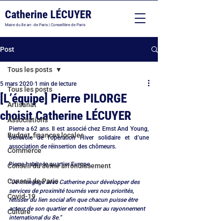
Catherine LÉCUYER
Maire du 8e arr. de Paris | Conseillère de Paris
Post
Tous les posts
5 mars 2020
1 min de lecture
Tous les posts
[L’équipe] Pierre PILORGE
Artisanat
choisit Catherine LÉCUYER
Associations
Pierre a 62 ans. Il est associé chez Ernst And Young, 
Budget, finances locales
bénévole de l’opération Hiver solidaire et d’une 
association de réinsertion des chômeurs.
Commerce
Pierre habite le quartier Europe.
Conseil du 8ème arrondissement
Conseil de Paris
“Je m’engage avec Catherine pour développer des 
services de proximité tournés vers nos priorités, 
Covid-19
retisser du lien social afin que chacun puisse être 
acteur de son quartier et contribuer au rayonnement 
Culture
international du 8e.”