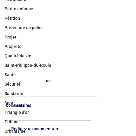
Petite enfance
Pétition
Préfecture de police
Projet
Propreté
Qualité de vie
Saint-Philippe-du-Roule
Santé
Sécurité
Solidarité
Sport
Commentaires
Triangle d'or
Tribune
Canicule à Paris : la Mairie
Retour sur notre 1
Rédigez un commentaire...
Urbanisme
du 8e arrondissement agit
d’arrondissement 