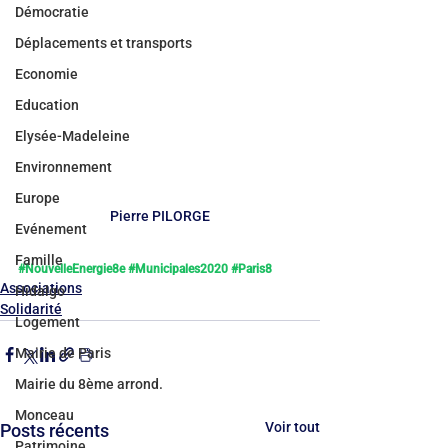
Démocratie
Déplacements et transports
Economie
Education
Elysée-Madeleine
Environnement
Europe
Pierre PILORGE
Evénement
Famille
#NouvelleEnergie8e
#Municipales2020
#Paris8
Associations
Hidalgo
Solidarité
Logement
Mairie de Paris
Mairie du 8ème arrond.
Monceau
Voir tout
Posts récents
Patrimoine