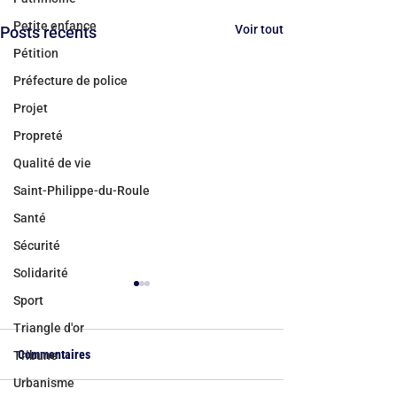
Petite enfance
Voir tout
Posts récents
Pétition
Préfecture de police
Projet
Propreté
Qualité de vie
Saint-Philippe-du-Roule
Santé
Sécurité
Solidarité
Sport
Triangle d'or
Commentaires
Tribune
Urbanisme