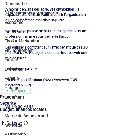
Démocratie
A moins de 2 ans des épreuves olympiques, la 
Déplacements et transports
capacité de la Ville de Paris à réussir l’organisation 
d’une compétition mondiale inquiète.
Economie
Elle doit faire preuve de plus de transparence et de 
Education
professionnalisme sous peine de fiasco. 
Elysée-Madeleine
Les Parisiens comptent sur l’effet bénéfique des JO 
Environnement
pour Paris : A. Hidalgo ne doit pas les décevoir une 
fois de plus !
Europe
Evénement
Catherine LÉCUYER
Famille
("tribune" publiée dans 
Paris Huitième
 n°139 
d'octobre 2022)
Hidalgo
Jeux Olympiques
Propreté
Logement
Sécurité
Mairie de Paris
Budget, finances locales
Mairie du 8ème arrond.
Monceau
Patrimoine