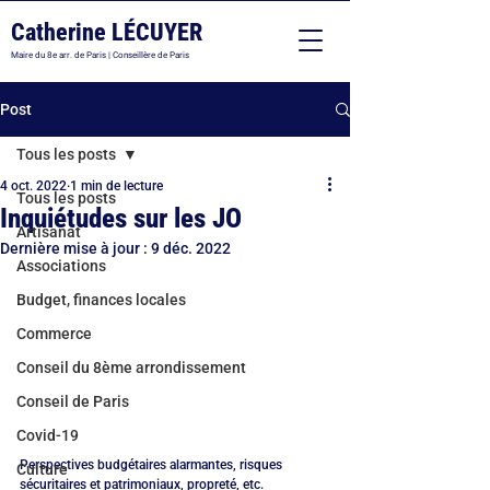
Catherine LÉCUYER
Maire du 8e arr. de Paris | Conseillère de Paris
Post
Tous les posts
4 oct. 2022
1 min de lecture
Tous les posts
Inquiétudes sur les JO
Artisanat
Dernière mise à jour :
9 déc. 2022
Associations
Budget, finances locales
Commerce
Conseil du 8ème arrondissement
Conseil de Paris
Covid-19
Perspectives budgétaires alarmantes, risques 
Culture
sécuritaires et patrimoniaux, propreté, etc. 