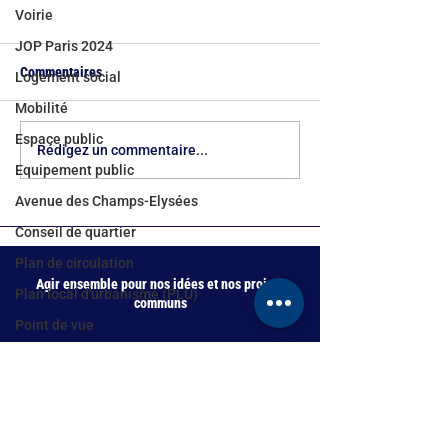
Voirie
JOP Paris 2024
Commentaires
Logement social
Mobilité
Espace public
Canicules à Paris : le devoir
Rythmes scolaires 
Rédigez un commentaire...
Equipement public
d'anticipation reste en panne
le verdict des fami
sèche
aux esquives de l’
Avenue des Champs-Elysées
Ville
Conseil de quartier
Plan de circulation
Agir ensemble pour nos idées et nos projets
Plan local d'urbanisme (PLU)
communs
Point de vue
Newsletter
Municipales 2026
Soutenez Les Amis de Catherine Lécuyer !
Périscolaire