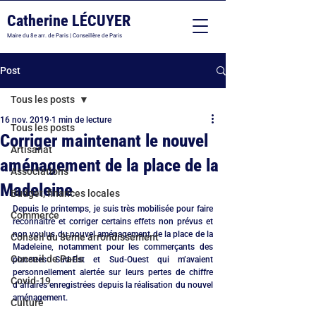
Catherine LÉCUYER
Maire du 8e arr. de Paris | Conseillère de Paris
Post
Tous les posts
16 nov. 2019
1 min de lecture
Tous les posts
Corriger maintenant le nouvel
Artisanat
aménagement de la place de la
Associations
Madeleine
Budget, finances locales
Depuis le printemps, je suis très mobilisée pour faire 
Commerce
reconnaître et corriger certains effets non prévus et 
non voulus du nouvel aménagement de la place de la 
Conseil du 8ème arrondissement
Madeleine, notamment pour les commerçants des 
Conseil de Paris
placettes Sud-Est et Sud-Ouest qui m’avaient 
personnellement alertée sur leurs pertes de chiffre 
Covid-19
d’affaires enregistrées depuis la réalisation du nouvel 
aménagement.
Culture