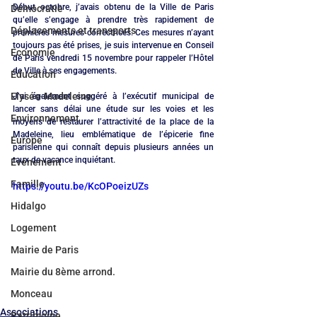
Début octobre, j’avais obtenu de la Ville de Paris 
Démocratie
qu’elle s’engage à prendre très rapidement de 
Déplacements et transports
premières mesures correctrices. Ces mesures n’ayant 
toujours pas été prises, je suis intervenue en Conseil 
Economie
de Paris vendredi 15 novembre pour rappeler l’Hôtel 
de Ville à ses engagements. 
Education
Elysée-Madeleine
J’ai également suggéré à l’exécutif municipal de 
lancer sans délai une étude sur les voies et les 
Environnement
moyens de restaurer l’attractivité de la place de la 
Madeleine, lieu emblématique de l’épicerie fine 
Europe
parisienne qui connaît depuis plusieurs années un 
taux de vacance inquiétant.
Evénement
Famille
https://youtu.be/KcOPoeizUZs
Hidalgo
Logement
Mairie de Paris
Mairie du 8ème arrond.
Monceau
Associations
Patrimoine