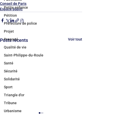
Conseil de Paris
Petite enfance
Espace public
Pétition
Préfecture de police
Projet
Voir tout
Propreté
Posts récents
Qualité de vie
Saint-Philippe-du-Roule
Santé
Sécurité
Solidarité
Sport
Triangle d'or
Tribune
Urbanisme