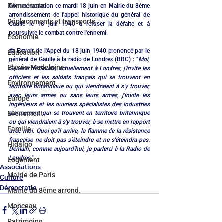
Démocratie
Commémoration ce mardi 18 juin en Mairie du 8ème 
arrondissement de l'appel historique du général de 
Déplacements et transports
Gaulle le 18 juin 1940 à refuser la défaite et à 
poursuivre le combat contre l'ennemi.
Economie
📻 Extrait de l'Appel du 18 juin 1940 prononcé par le 
Education
général de Gaulle à la radio de Londres (BBC) : "
Moi, 
Elysée-Madeleine
Général de Gaulle, actuellement à Londres, j'invite les 
officiers et les soldats français qui se trouvent en 
Environnement
territoire britannique ou qui viendraient à s'y trouver, 
avec leurs armes ou sans leurs armes, j'invite les 
Europe
ingénieurs et les ouvriers spécialistes des industries 
d'armement qui se trouvent en territoire britannique 
Evénement
ou qui viendraient à s'y trouver, à se mettre en rapport 
Famille
avec moi. Quoi qu'il arrive, la flamme de la résistance 
française ne doit pas s'éteindre et ne s'éteindra pas. 
Hidalgo
Demain, comme aujourd'hui, je parlerai à la Radio de 
Londres.
"
Logement
Associations
Mairie de Paris
Culture
Démocratie
Mairie du 8ème arrond.
Monceau
Patrimoine