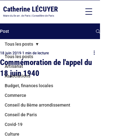
Catherine LÉCUYER
Maire du 8e arr. de Paris | Conseillère de Paris
Post
Tous les posts
18 juin 2019
1 min de lecture
Tous les posts
Commémoration de l'appel du
Artisanat
18 juin 1940
Associations
Budget, finances locales
Commerce
Conseil du 8ème arrondissement
Conseil de Paris
Covid-19
Culture