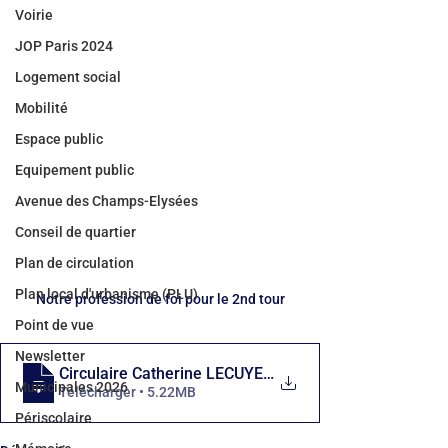
Voirie
JOP Paris 2024
Logement social
Mobilité
Espace public
Equipement public
Avenue des Champs-Elysées
Conseil de quartier
Plan de circulation
Plan local d'urbanisme (PLU)
Notre profession de foi pour le 2nd tour
Point de vue
Newsletter
Circulaire Catherine LECUYER 2 pages for
Municipales 2026
Télécharger • 5.22MB
Périscolaire