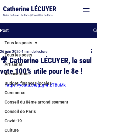
Catherine LÉCUYER
Maire du 8e arr. de Paris | Conseillère de Paris
Post
Tous les posts
26 juin 2020
1 min de lecture
Tous les posts
🎥 Catherine LÉCUYER, le seul
Artisanat
vote 100% utile pour le 8e !
Associations
Budget, finances locales
https://youtu.be/g_gM-2TBuMk
Commerce
Conseil du 8ème arrondissement
Conseil de Paris
Covid-19
Culture