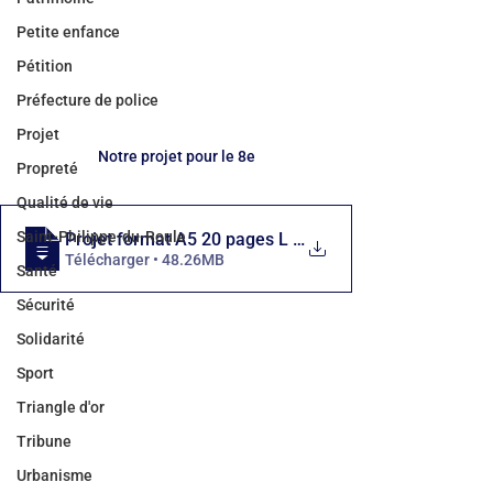
Petite enfance
Pétition
Préfecture de police
Projet
Notre projet pour le 8e
Propreté
Qualité de vie
Saint-Philippe-du-Roule
Projet format A5 20 pages L 148 mm x H 2
Télécharger • 48.26MB
Santé
Sécurité
Solidarité
Sport
Triangle d'or
Tribune
Urbanisme