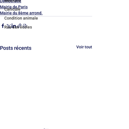
Mémoire
Démocratie
Mairie de Paris
Canicule
Mairie du 8ème arrond.
Condition animale
Rue aux écoles
Voir tout
Posts récents