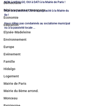
NON à HIDALGO, OUI à DATI à la Mairie de Paris ! 
Démocratie
Déplacements et transports
NON à la passivité, OUI à la pugnacité à la Mairie du 
8e ! 
Economie
Vous n'êtes pas condamnés au socialisme municipal 
Education
ou à la passivité locale ...
Elysée-Madeleine
Environnement
Europe
Evénement
Famille
Hidalgo
Logement
Mairie de Paris
Mairie du 8ème arrond.
Monceau
Patrimoine