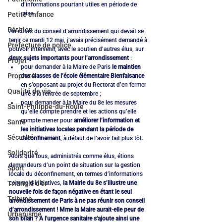
d’informations pourtant utiles en période de 
crise.
Petite enfance
Pétition
Au cours du conseil d’arrondissement qui devait se 
tenir ce mardi 12 mai, j’avais précisément demandé à 
Préfecture de police
pouvoir intervenir, avec le soutien d’autres élus, sur 
deux sujets importants pour l’arrondissement 
:
Projet
pour demander à la Maire de Paris 
le maintien 
Propreté
des classes de l’école élémentaire Bienfaisance
en s’opposant au projet du Rectorat d’en fermer 
Qualité de vie
une à la rentrée de septembre ; 
pour demander à la Maire du 8e les mesures 
Saint-Philippe-du-Roule
qu’elle compte prendre et les actions qu’elle 
compte mener pour 
améliorer l’information et 
Santé
les initiatives locales pendant la période de 
Sécurité
déconfinement
, à défaut de l’avoir fait plus tôt.
Solidarité
Alors que tous, administrés comme élus, étions 
demandeurs d’un point de situation sur la gestion 
Sport
locale du déconfinement, en termes d’informations 
comme d’initiatives, 
la Mairie du 8e s’illustre une 
Triangle d'or
nouvelle fois de façon négative en étant le seul 
Tribune
arrondissement de Paris à ne pas réunir son conseil 
d’arrondissement ! Mme la Maire aurait-elle peur de 
Urbanisme
son bilan ? A l'urgence sanitaire s'ajoute ainsi une 