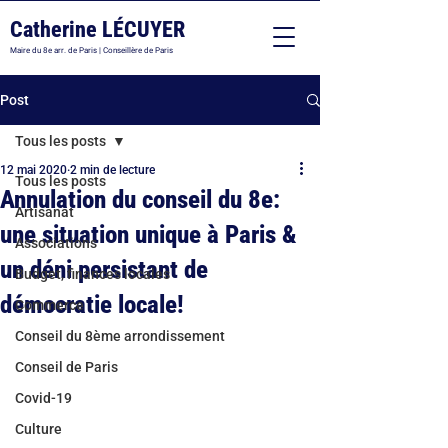
Catherine LÉCUYER
Maire du 8e arr. de Paris | Conseillère de Paris
Post
Tous les posts
12 mai 2020
2 min de lecture
Tous les posts
Annulation du conseil du 8e:
Artisanat
une situation unique à Paris &
Associations
un déni persistant de
Budget, finances locales
démocratie locale!
Commerce
Conseil du 8ème arrondissement
Conseil de Paris
Covid-19
Culture