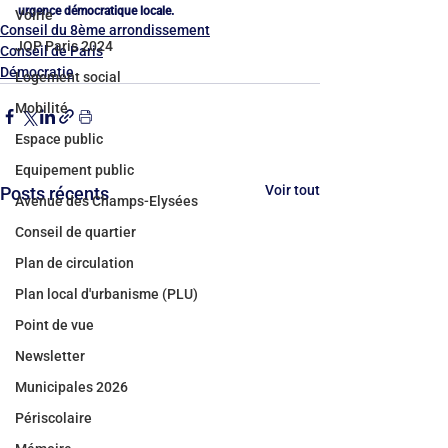
urgence démocratique locale.
Voirie
Conseil du 8ème arrondissement
JOP Paris 2024
Conseil de Paris
Démocratie
Logement social
Mobilité
Espace public
Equipement public
Voir tout
Posts récents
Avenue des Champs-Elysées
Conseil de quartier
Plan de circulation
Plan local d'urbanisme (PLU)
Point de vue
Newsletter
Municipales 2026
Périscolaire