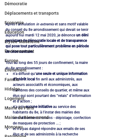
Démocratie
Déplacements et transports
Economie
Après l’annulation 
in extremis
 et sans motif valable 
du conseil du 8e arrondissement qui devait se tenir 
Education
aujourd’hui mardi 12 mai 2020, je dénonce 
un déni 
persistant de démocratie locale et de transparence 
Elysée-Madeleine
qui pose tout particulièrement problème en période 
Environnement
de crise sanitaire
.
Europe
Tout au long des 55 jours de confinement, la maire 
du 8e arrondissement :
Evénement
n’a diffusé qu’
une seule et unique information 
d’intérêt local
 fin avril aux administrés, aux 
Famille
acteurs associatifs et économiques, aux 
Hidalgo
membres des conseils de quartier, et même aux 
élus qui sont pourtant des “relais” d’information 
Logement
et d’action ; 
n’a pris 
aucune initiative
 au service des 
Mairie de Paris
habitants du 8e, à l’instar des mairies des 
Mairie du 8ème arrond.
arrondissements voisins - dépistage, confection 
de masques de protection ... ;
Monceau
et n’a pas daigné répondre aux emails de ses 
élus et de ses administrés à la recherche 
Patrimoine