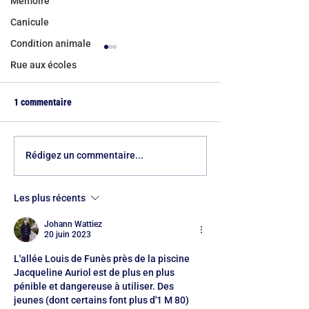
Mémoire
Canicule
Condition animale
Rue aux écoles
1 commentaire
Rythmes scolaires à Paris :
Rue du Rocher : ar
Rédigez un commentaire...
le verdict des familles face
obtenu, bientôt du
aux esquives de l’Hôtel de
Les plus récents
Ville
Johann Wattiez
20 juin 2023
L'allée Louis de Funès près de la piscine 
Jacqueline Auriol est de plus en plus 
pénible et dangereuse à utiliser. Des 
jeunes (dont certains font plus d'1 M 80) 