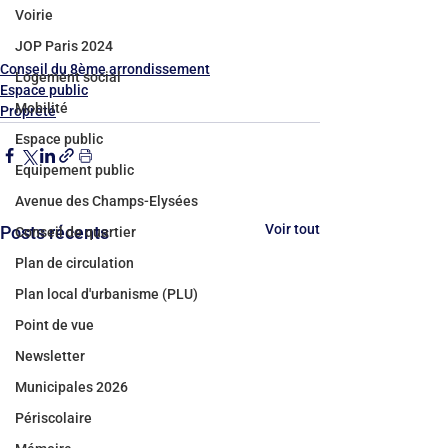
Voirie
JOP Paris 2024
Conseil du 8ème arrondissement
Logement social
Espace public
Mobilité
Propreté
Espace public
Equipement public
Avenue des Champs-Elysées
Voir tout
Posts récents
Conseil de quartier
Plan de circulation
Plan local d'urbanisme (PLU)
Point de vue
Newsletter
Municipales 2026
Périscolaire