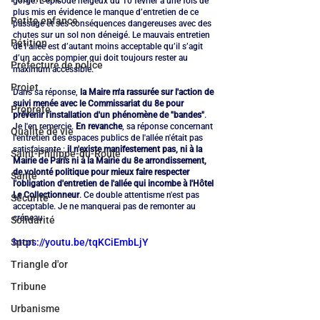
gorge. L’épisode neigeux du 10 février a une fois de 
plus mis en évidence le manque d’entretien de ce 
Petite enfance
passage et ses conséquences dangereuses avec des 
chutes sur un sol non déneigé. Le mauvais entretien 
Pétition
de l’allée est d’autant moins acceptable qu’il s’agit 
d’un accès pompier qui doit toujours rester au 
Préfecture de police
maximum accessible.
Projet
Dans sa réponse, 
la Maire m'a rassurée sur l'action de 
suivi menée avec le Commissariat du 8e pour 
Propreté
prévenir l'installation d'un phénomène de "bandes"
. 
Je l'en remercie. 
En revanche
, sa réponse concernant 
Qualité de vie
l'entretien des espaces publics de l'allée n'était pas 
satisfaisante : 
il n'existe manifestement pas, ni à la 
Saint-Philippe-du-Roule
Mairie de Paris ni à la Mairie du 8e arrondissement, 
de volonté politique pour mieux faire respecter 
Santé
l'obligation d'entretien de l'allée qui incombe à l'Hôtel 
Le Collectionneur
. Ce double attentisme n'est pas 
Sécurité
acceptable. Je ne manquerai pas de remonter au 
créneau.
Solidarité
https://youtu.be/tqKCiEmbLjY
Sport
Triangle d'or
Tribune
Urbanisme