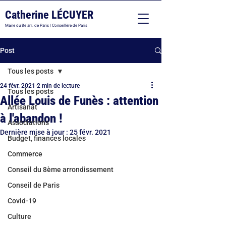
Catherine LÉCUYER
Maire du 8e arr. de Paris | Conseillère de Paris
Post
Tous les posts
24 févr. 2021
2 min de lecture
Tous les posts
Allée Louis de Funès : attention
Artisanat
à l'abandon !
Associations
Dernière mise à jour :
25 févr. 2021
Budget, finances locales
Commerce
Conseil du 8ème arrondissement
Conseil de Paris
Covid-19
Culture