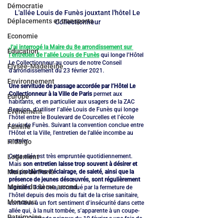
Démocratie
L'allée Louis de Funès jouxtant l'hôtel Le 
Déplacements et transports
Collectionneur
Economie
J'ai interrogé la Maire du 8e arrondissement sur 
Education
l’entretien de l’allée Louis de Funès
 qui longe l’Hôtel 
Le Collectionneur au cours de notre Conseil 
Elysée-Madeleine
d'arrondissement du 23 février 2021. 
Environnement
Une servitude de passage accordée par l’Hôtel Le 
Collectionneur à la Ville de Paris
 permet aux 
Europe
habitants, et en particulier aux usagers de la ZAC 
Beaujon, d’utiliser l’allée Louis de Funès qui longe 
Evénement
l’hôtel entre le Boulevard de Courcelles et l’école 
Louis de Funès. Suivant la convention conclue entre 
Famille
l'Hôtel et la Ville, l'entretien de l'allée incombe au 
premier.
Hidalgo
Cette allée est très empruntée quotidiennement. 
Logement
Mais 
son entretien laisse trop souvent à désirer et 
Mairie de Paris
des problèmes d’éclairage, de saleté, ainsi que la 
présence de jeunes désœuvrés, sont régulièrement 
Mairie du 8ème arrond.
signalés
. Tout cela, accentué par la fermeture de 
l’hôtel depuis des mois du fait de la crise sanitaire, 
Monceau
contribue à un fort sentiment d’insécurité dans cette 
allée qui, à la nuit tombée, s’apparente à un coupe-
Patrimoine