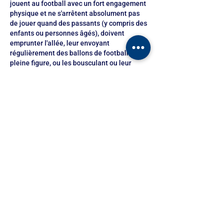
jouent au football avec un fort engagement 
physique et ne s'arrêtent absolument pas 
de jouer quand des passants (y compris des 
enfants ou personnes âgés), doivent 
emprunter l'allée, leur envoyant 
régulièrement des ballons de football en 
pleine figure, ou les bousculant ou leur 
donnant des coups de coudes (ce qui m'est…
Afficher plus
J'aime
Répondre
Agir ensemble pour nos idées et nos projets
communs