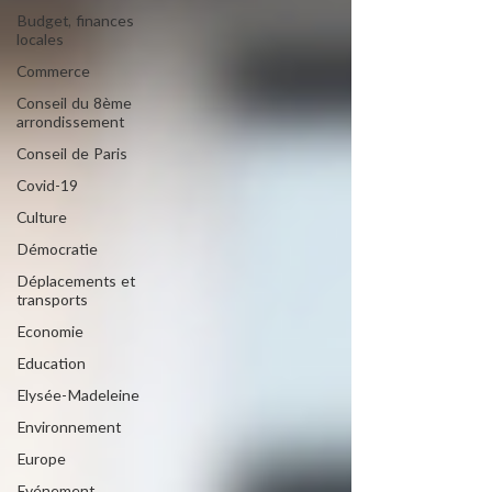
Budget, finances
locales
Commerce
Conseil du 8ème
arrondissement
Conseil de Paris
Covid-19
Culture
Démocratie
Déplacements et
transports
Economie
Education
Elysée-Madeleine
Environnement
Europe