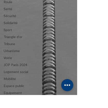
Roule
Santé
Sécurité
Solidarité
Sport
Triangle d'or
Tribune
Urbanisme
Voirie
JOP Paris 2024
Logement social
Mobilité
Espace public
Equipement
public
Avenue des