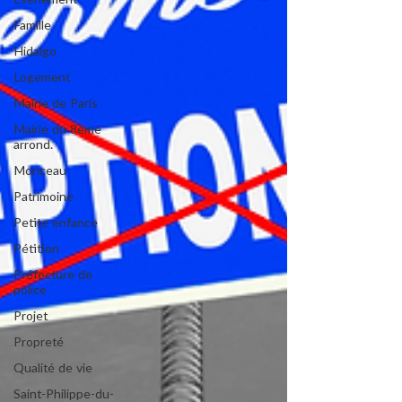
Evénement
Famille
Hidalgo
Logement
Mairie de Paris
Mairie du 8ème
arrond.
Monceau
Patrimoine
Petite enfance
Pétition
Préfecture de
police
Projet
Propreté
Qualité de vie
Saint-Philippe-du-